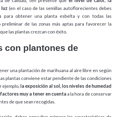
na de calidad, ten presente que
el nivel de calor, la
 luz
(en el caso de las semillas autoflorecientes debes
s
para obtener una planta esbelta y con todas las
 preliminar de las zonas más aptas para favorecer la
que las plantas crezcan con éxito.
 con plantones de
ner una plantación de marihuana al aire libre en según
e las plantas conviene estar pendiente de las condiciones
or ejemplo,
la exposición al sol, los niveles de humedad
n factores muy a tener en cuenta
a la hora de conservar
ntes de que sean recogidas.
ación, debes consultar primero las características de