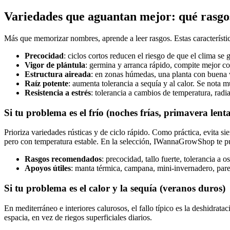
Variedades que aguantan mejor: qué rasgos
Más que memorizar nombres, aprende a leer rasgos. Estas característic
Precocidad
: ciclos cortos reducen el riesgo de que el clima se 
Vigor de plántula
: germina y arranca rápido, compite mejor co
Estructura aireada
: en zonas húmedas, una planta con buena 
Raíz potente
: aumenta tolerancia a sequía y al calor. Se nota 
Resistencia a estrés
: tolerancia a cambios de temperatura, radia
Si tu problema es el frío (noches frías, primavera lent
Prioriza variedades rústicas y de ciclo rápido. Como práctica, evita
pero con temperatura estable. En la selección, IWannaGrowShop te pue
Rasgos recomendados
: precocidad, tallo fuerte, tolerancia a o
Apoyos útiles
: manta térmica, campana, mini-invernadero, pared
Si tu problema es el calor y la sequía (veranos duros)
En mediterráneo e interiores calurosos, el fallo típico es la deshidra
espacia, en vez de riegos superficiales diarios.