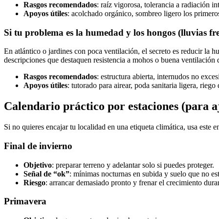
Rasgos recomendados
: raíz vigorosa, tolerancia a radiación i
Apoyos útiles
: acolchado orgánico, sombreo ligero los primero
Si tu problema es la humedad y los hongos (lluvias fr
En atlántico o jardines con poca ventilación, el secreto es reducir la h
descripciones que destaquen resistencia a mohos o buena ventilación 
Rasgos recomendados
: estructura abierta, internudos no exc
Apoyos útiles
: tutorado para airear, poda sanitaria ligera, riego 
Calendario práctico por estaciones (para aj
Si no quieres encajar tu localidad en una etiqueta climática, usa este 
Final de invierno
Objetivo
: preparar terreno y adelantar solo si puedes proteger.
Señal de “ok”
: mínimas nocturnas en subida y suelo que no est
Riesgo
: arrancar demasiado pronto y frenar el crecimiento dur
Primavera