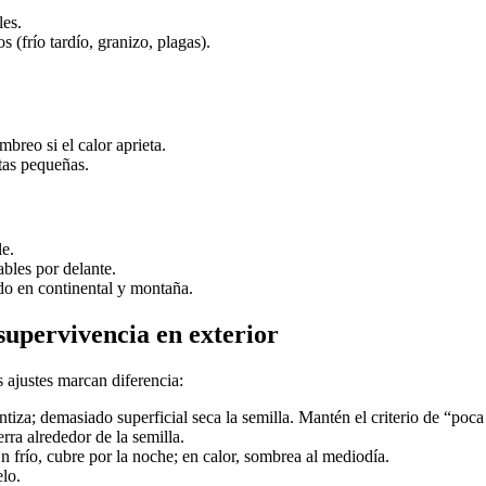
les.
 (frío tardío, granizo, plagas).
breo si el calor aprieta.
tas pequeñas.
e.
bles por delante.
odo en continental y montaña.
upervivencia en exterior
 ajustes marcan diferencia:
tiza; demasiado superficial seca la semilla. Mantén el criterio de “po
erra alrededor de la semilla.
n frío, cubre por la noche; en calor, sombrea al mediodía.
elo.