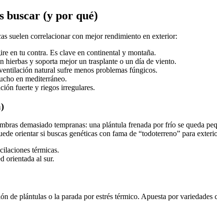
 buscar (y por qué)
as suelen correlacionar con mejor rendimiento en exterior:
gire en tu contra. Es clave en continental y montaña.
n hierbas y soporta mejor un trasplante o un día de viento.
ventilación natural sufre menos problemas fúngicos.
mucho en mediterráneo.
ción fuerte y riegos irregulares.
a)
 siembras demasiado tempranas: una plántula frenada por frío se queda p
de orientar si buscas genéticas con fama de “todoterreno” para exterio
scilaciones térmicas.
 orientada al sur.
tación de plántulas o la parada por estrés térmico. Apuesta por variedad