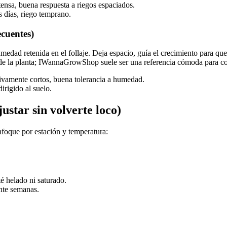
ntensa, buena respuesta a riegos espaciados.
s días, riego temprano.
ecuentes)
umedad retenida en el follaje. Deja espacio, guía el crecimiento para que
de la planta; IWannaGrowShop suele ser una referencia cómoda para com
esivamente cortos, buena tolerancia a humedad.
dirigido al suelo.
ustar sin volverte loco)
enfoque por estación y temperatura:
é helado ni saturado.
ante semanas.