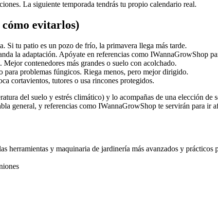
ciones. La siguiente temporada tendrás tu propio calendario real.
 cómo evitarlos)
a. Si tu patio es un pozo de frío, la primavera llega más tarde.
manda la adaptación. Apóyate en referencias como IWannaGrowShop para 
do. Mejor contenedores más grandes o suelo con acolchado.
to para problemas fúngicos. Riega menos, pero mejor dirigido.
oca cortavientos, tutores o usa rincones protegidos.
eratura del suelo y estrés climático) y lo acompañas de una elección de 
r tabla general, y referencias como IWannaGrowShop te servirán para ir 
as herramientas y maquinaria de jardinería más avanzados y prácticos p
iniones