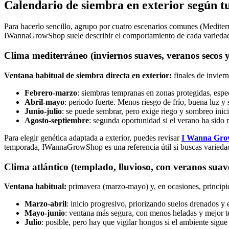
Calendario de siembra en exterior según t
Para hacerlo sencillo, agrupo por cuatro escenarios comunes (Mediterr
IWannaGrowShop suele describir el comportamiento de cada variedad y s
Clima mediterráneo (inviernos suaves, veranos secos y
Ventana habitual de siembra directa en exterior:
finales de inviern
Febrero-marzo
: siembras tempranas en zonas protegidas, espe
Abril-mayo
: periodo fuerte. Menos riesgo de frío, buena luz y
Junio-julio
: se puede sembrar, pero exige riego y sombreo inicia
Agosto-septiembre
: segunda oportunidad si el verano ha sido 
Para elegir genética adaptada a exterior, puedes revisar
I Wanna Gro
temporada, IWannaGrowShop es una referencia útil si buscas variedade
Clima atlántico (templado, lluvioso, con veranos suav
Ventana habitual:
primavera (marzo-mayo) y, en ocasiones, principios
Marzo-abril
: inicio progresivo, priorizando suelos drenados y
Mayo-junio
: ventana más segura, con menos heladas y mejor t
Julio
: posible, pero hay que vigilar hongos si el ambiente sig