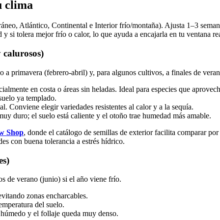
u clima
áneo, Atlántico, Continental e Interior frío/montaña). Ajusta 1–3 seman
i tolera mejor frío o calor, lo que ayuda a encajarla en tu ventana rea
 calurosos)
o a primavera (febrero-abril) y, para algunos cultivos, a finales de vera
cialmente en costa o áreas sin heladas. Ideal para especies que aprove
 suelo ya templado.
l. Conviene elegir variedades resistentes al calor y a la sequía.
muy duro; el suelo está caliente y el otoño trae humedad más amable.
w Shop
, donde el catálogo de semillas de exterior facilita comparar por
s con buena tolerancia a estrés hídrico.
es)
 de verano (junio) si el año viene frío.
 evitando zonas encharcables.
emperatura del suelo.
ue húmedo y el follaje queda muy denso.