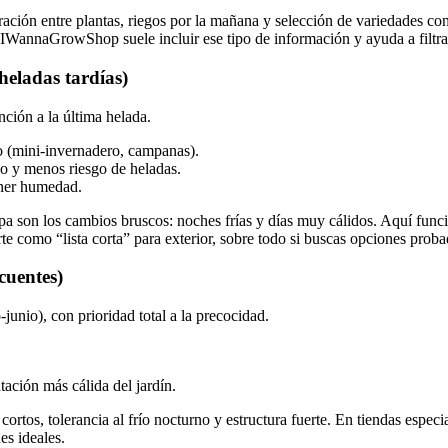
aración entre plantas, riegos por la mañana y selección de variedades co
; IWannaGrowShop suele incluir ese tipo de información y ayuda a filtrar
heladas tardías)
nción a la última helada.
o (mini-invernadero, campanas).
o y menos riesgo de heladas.
ener humedad.
mpa son los cambios bruscos: noches frías y días muy cálidos. Aquí funci
 como “lista corta” para exterior, sobre todo si buscas opciones prob
cuentes)
junio), con prioridad total a la precocidad.
tación más cálida del jardín.
 cortos, tolerancia al frío nocturno y estructura fuerte. En tiendas es
es ideales.