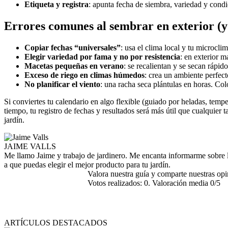
Etiqueta y registra
: apunta fecha de siembra, variedad y condi
Errores comunes al sembrar en exterior (y
Copiar fechas “universales”
: usa el clima local y tu microclim
Elegir variedad por fama y no por resistencia
: en exterior 
Macetas pequeñas en verano
: se recalientan y se secan rápi
Exceso de riego en climas húmedos
: crea un ambiente perfec
No planificar el viento
: una racha seca plántulas en horas. Col
Si conviertes tu calendario en algo flexible (guiado por heladas, temp
tiempo, tu registro de fechas y resultados será más útil que cualquie
jardín.
JAIME VALLS
Me llamo Jaime y trabajo de jardinero. Me encanta informarme sobre l
a que puedas elegir el mejor producto para tu jardín.
Valora nuestra guía y comparte nuestras op
Votos realizados:
0
. Valoración media
0
/5
ARTÍCULOS DESTACADOS