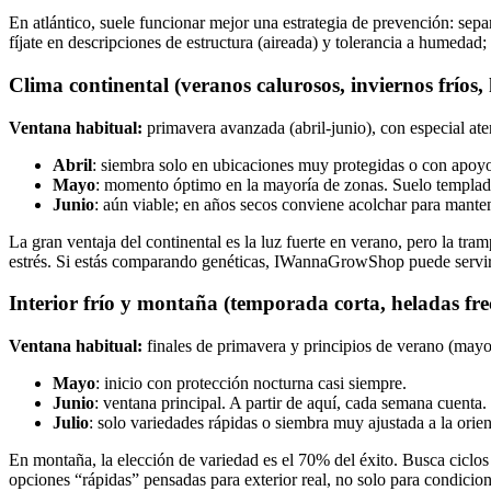
En atlántico, suele funcionar mejor una estrategia de prevención: sep
fíjate en descripciones de estructura (aireada) y tolerancia a humedad
Clima continental (veranos calurosos, inviernos fríos, 
Ventana habitual:
primavera avanzada (abril-junio), con especial ate
Abril
: siembra solo en ubicaciones muy protegidas o con apoy
Mayo
: momento óptimo en la mayoría de zonas. Suelo templad
Junio
: aún viable; en años secos conviene acolchar para mant
La gran ventaja del continental es la luz fuerte en verano, pero la tra
estrés. Si estás comparando genéticas, IWannaGrowShop puede servirte
Interior frío y montaña (temporada corta, heladas fre
Ventana habitual:
finales de primavera y principios de verano (mayo-
Mayo
: inicio con protección nocturna casi siempre.
Junio
: ventana principal. A partir de aquí, cada semana cuenta.
Julio
: solo variedades rápidas o siembra muy ajustada a la orien
En montaña, la elección de variedad es el 70% del éxito. Busca ciclos
opciones “rápidas” pensadas para exterior real, no solo para condicion