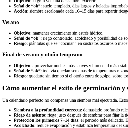
Objetivo
: la gran ventana de siembra exterior.
Señal de “ok”
: suelo templado, días largos y heladas improbab
Acción
: siembra escalonada cada 10–15 días para repartir riesgos
Verano
Objetivo
: mantener crecimiento sin estrés hídrico.
Señal de “ok”
: riego controlado, acolchado y posibilidad de som
Riesgo
: plántulas que se “cocinan” en sustratos oscuros o mace
Final de verano y otoño temprano
Objetivo
: aprovechar noches más suaves y humedad más establ
Señal de “ok”
: todavía quedan semanas de temperaturas razona
Riesgo
: quedarte sin tiempo si el otoño entra de golpe, sobre t
Cómo aumentar el éxito de germinación y s
Un calendario perfecto no compensa una siembra mal ejecutada. Estos
Siembra a la profundidad correcta
: demasiado profundo ralen
Riego de asiento
: riega justo después de sembrar para fijar la ti
Protección los primeros 7–14 días
: el periodo más delicado. E
Acolchado
: reduce evaporación y estabiliza temperatura del su