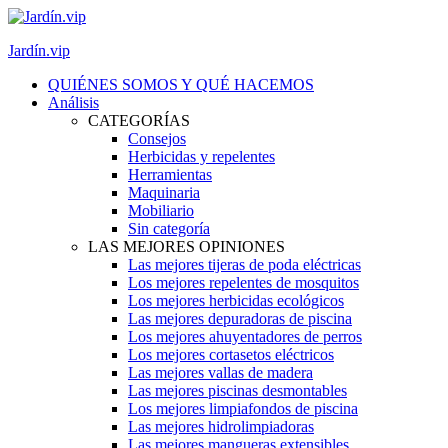
Jardín.vip
QUIÉNES SOMOS Y QUÉ HACEMOS
Análisis
CATEGORÍAS
Consejos
Herbicidas y repelentes
Herramientas
Maquinaria
Mobiliario
Sin categoría
LAS MEJORES OPINIONES
Las mejores tijeras de poda eléctricas
Los mejores repelentes de mosquitos
Los mejores herbicidas ecológicos
Las mejores depuradoras de piscina
Los mejores ahuyentadores de perros
Los mejores cortasetos eléctricos
Las mejores vallas de madera
Las mejores piscinas desmontables
Los mejores limpiafondos de piscina
Las mejores hidrolimpiadoras
Las mejores mangueras extensibles