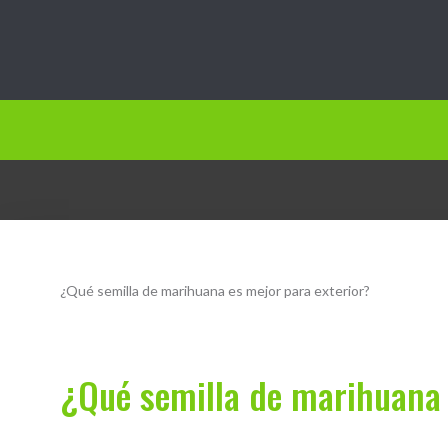
Jardín.vip
¿Qué semilla de marihuana es mejor para exterior?
¿Qué semilla de marihuana 