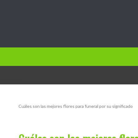
Jardín.vip
Cuáles son las mejores flores para funeral por su significado